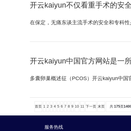
开云kaiyun不仅看重手术的安全
首页
1
2
3
4
5
6
7
8
9
10
11
下一页
末页
共
175
页
140
服务热线