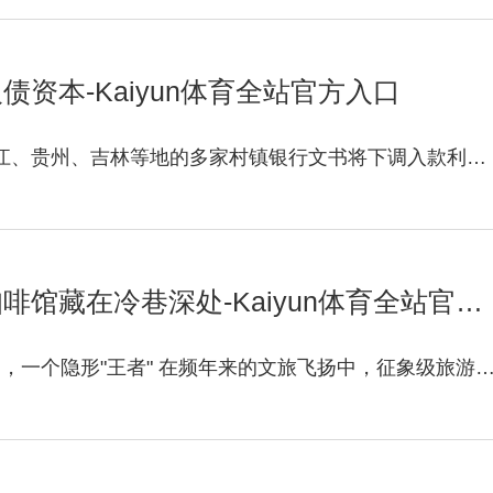
债资本-Kaiyun体育全站官方入口
联社 8 月 20 日电，据记者梳理，近日，浙江、贵州、吉林等地的多家村镇银行文书将下调入款利率，降幅在 10 至 20 个基点不等。与之造成对比的是，多家银行近期推出了年化利率 2% 以上的大额存单产物，激勉市集蔼然。 业内东谈主士指出，本轮入款利率下调以中小银作为主开云kaiyun，濒临净息差下滑趋势，中小银行主动调控欠债资本，跟进下调入款利率以相识息差。而将来，入款利率下调趋势仍将抓续，在此配景下，中小银行应加速念念考若何开脱高息入款依赖、打造各别化的产物和干事体系，以擢升竞争力。（券商
开云kaiyun官方网站贵阳好多咖啡馆藏在冷巷深处-Kaiyun体育全站官方入口
以下著述开首于城市进化论，作家肖纯 贵阳，一个隐形"王者" 在频年来的文旅飞扬中，征象级旅游主义地贬抑泄漏。一经的"小透明"省会贵阳，即是得胜出圈的典型代表。本岁首，贵阳"因为一块屏，奔赴一座城"爆火，时隔半年，这座西南省会又整出新"花活"了。 8 月 16 日，在 2025 "爽爽贵阳 世界风范嘉年华"暨"爽爽贵阳 咖啡飘香"系列行为开幕式上，贵阳高调"官宣"，将全场合、多眉目、立体化支抓咖啡产业发展，效率将贵阳打酿成具有世界影响力的咖