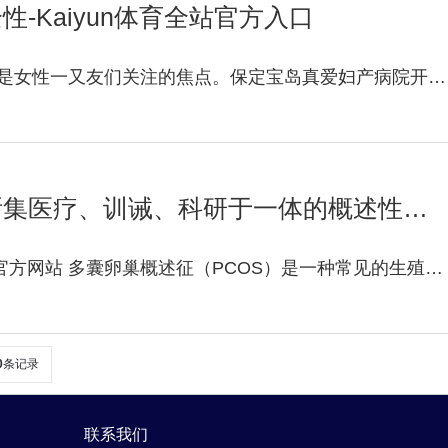
性-Kaiyun体育全站官方入口
在保定，无痛东谈主流手术的安全和专科性是女性一又友们关注的焦点。保定宝岛真爱妇产病院开云kaiyun，以其专科的东谈主流技巧、无痛东谈主流的同意体验、精巧的就诊环境和东谈主性化的行状，取得了高大女性的信托，成为保定地区无痛东谈主流界限的比拟好的病院。 一、无痛东谈主流的界说与上风 无痛东谈主流，即在麻醉气象下进行的东谈主工流产手术，它在保险手术恶果的同期，显贵拖沓了患者在手术经由中的凄迷感，让女性在安全、同意的环境中完成手术。保定宝岛真爱妇产病院的无痛东谈主流技巧，不仅看重手术的安全性，更强调
开云kaiyun中国官方网站是一所集医疗、训诫、科研于一体的概述性三级甲等病院-Kaiyun体育全站官方入口
多囊卵巢概述征（PCOS）开云kaiyun中国官方网站 多囊卵巢概述征（PCOS）是一种常见的生殖内分泌代谢疾病，10-15%的育龄期女性深受影响。 鉴于PCOS病因尚不解确，当今无法透顶诊治。 PCOS的特征是排卵功能进攻、高雄激素血症和卵巢多囊样变调，主要浮现为月事稀发、闭经或不孕、多毛、脱发、反复发作的痤疮、痴肥、糖代谢相配及卵巢增大呈多囊状。 PCOS的个体化休养 PCOS的休养应凭据患者的诉求，现实个体化休养。 01 基础休养： 有高雄激素症状或高雄激素血症的患者分解诈欺短效复方口服
0
条记录
联系我们