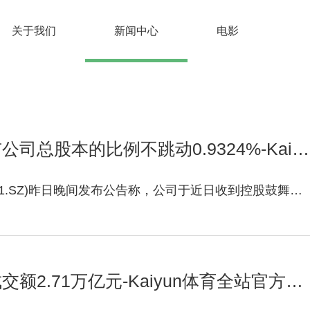
关于我们
新闻中心
电影
开云kaiyun中国官方网站占上市公司总股本的比例不跳动0.9324%-Kaiyun体育全站官方入口
中国经济网北京8月26日讯 正丹股份(300641.SZ)昨日晚间发布公告称，公司于近日收到控股鼓舞禾杏企业有限公司(以下简称“禾杏企业”)出具的《对于股份减抓计算引申完成的示知函》。 正丹股份于2025年5月16日深切了《对于控股鼓舞减抓股份的预深切公告》，禾杏企业计算在自公告深切之日起十五个往昔时后的3个月内，以逢迎竞价或大批来回神气臆想减抓上市公司股份不跳动4,900,000股，占上市公司总股本的比例不跳动0.9324%。 禾杏企业于2025年6月10日至2025年8月25日历间，通过逢
开云kaiyun中国官方网站全天成交额2.71万亿元-Kaiyun体育全站官方入口