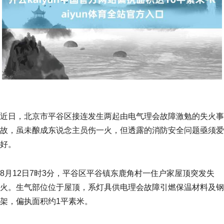
近日，北京市平谷区接连发生两起由电气理会故障激勉的失火事
故，虽未酿成东说念主员伤一火，但透露的消防安全问题亟须爱
好。
8月12日7时3分，平谷区平谷镇东鹿角村一住户家屋顶突发失
火。生气部位位于屋顶，系灯具供电理会故障引燃保温材料及钢
架，偏执面积约1平素米。