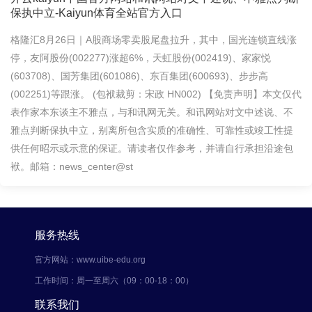
保执中立-Kaiyun体育全站官方入口
格隆汇8月26日｜A股商场零卖股尾盘拉升，其中，国光连锁直线涨
停，友阿股份(002277)涨超6%，天虹股份(002419)、家家悦
(603708)、国芳集团(601086)、东百集团(600693)、步步高
(002251)等跟涨。 (包袱裁剪：宋政 HN002) 【免责声明】本文仅代
表作家本东谈主不雅点，与和讯网无关。和讯网站对文中述说、不
雅点判断保执中立，别离所包含实质的准确性、可靠性或竣工性提
供任何昭示或示意的保证。请读者仅作参考，并请自行承担沿途包
袱。邮箱：news_center@st
服务热线
官方网站：www.uibe-edu.org
工作时间：周一至周六（09：00-18：00）
联系我们