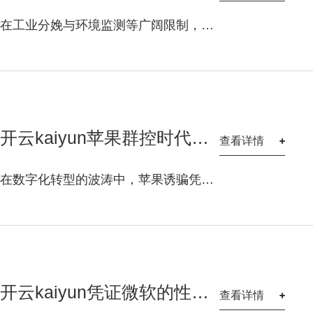
在工业分娩与环境监测等广阔限制，气体检测的准确性与方便性至关迫切。睿安环境推出的 VOC气体检测仪以其不凡性能脱颖而出，为各行业提供了可靠的气体检测措置决策。 一、家具详尽 深圳市睿安环境科技有限公司分娩的 VOC气体检测仪接收 PID光离子旨趣进行检测，型号为 RA600系列，它具备高度的纯真性，冒失对VOC气体进行迁徙检测。可凭证本色需求进行定制组合，以相宜不同的检测场景。 二、主要秉性 1.高效处理与精确测量 利用 32 位微处理器，搭配高速、高精度处理电路，确保了测量恶果的快速与准确。
开云kaiyun苹果群控时代通常发达出色-Kaiyun体育全站官方入口
查看详情
在数字化转型的波涛中，苹果诱骗凭借其特殊的性能和无缝的生态体验，成为了繁密企业和个东谈主用户的首选。干系词，跟着苹果诱骗数目的激增，若何高效、安全地不停这些诱骗成为了一个亟待科罚的问题。苹果群控时代应时而生，以其高大的勾搭不停和而已戒指才气，为诱骗不停范围带来了改变性的变化。 苹果群控时代的中枢上风 ‌1. 勾搭化不停，进步成果‌ 苹果群控时代通过单一戒指台，杀青了对多台苹果诱骗的勾搭不停。不管是诱骗现象的及时监控、软件的批量装置与更新，已经策略的融合成立，齐不错通过群控平台浮松完成。这种勾搭
开云kaiyun凭证微软的性能基准测试-Kaiyun体育全站官方入口
查看详情