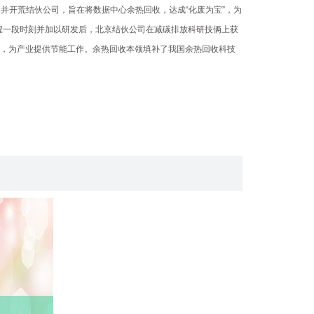
并开荒结伙公司，旨在将数据中心余热回收，达成“化废为宝”，为
程一段时刻并加以研发后，北京结伙公司在减碳排放科研技俩上获
领，为产业提供节能工作。余热回收本领填补了我国余热回收科技