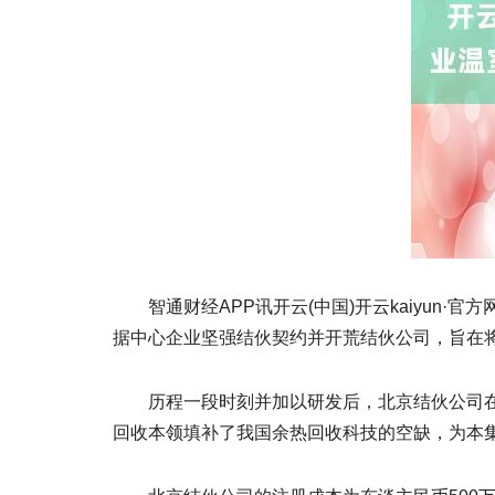
智通财经APP讯开云(中国)开云kaiyun·官
据中心企业坚强结伙契约并开荒结伙公司，旨在将
历程一段时刻并加以研发后，北京结伙公司
回收本领填补了我国余热回收科技的空缺，为本