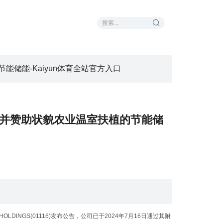
节能储能-Kaiyun体育全站官方入口
方网站并赞助状貌农业温室扶植的节能储
HOLDINGS(01116)发布公告，公司已于2024年7月16日通过其附