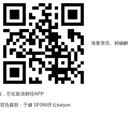
海量资讯、精确解
读，尽在新浪财经APP
背负裁剪：于健 SF069开云kaiyun