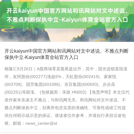
开云kaiyun中国官方网站和讯网站对文中述说、不雅点判断
保执中立-Kaiyun体育全站官方入口
格隆汇8月26日｜A股商场零卖股尾盘拉升，其中，国光连锁直线涨
停，友阿股份(002277)涨超6%，天虹股份(002419)、家家悦
(603708)、国芳集团(601086)、东百集团(600693)、步步高
(002251)等跟涨。 (包袱裁剪：宋政 HN002) 【免责声明】本文仅代
表作家本东谈主不雅点，与和讯网无关。和讯网站对文中述说、不
雅点判断保执中立，别离所包含实质的准确性、可靠性或竣工性提
供任何昭示或示意的保证。请读者仅作参考，并请自行承担沿途包
袱。邮箱：news_center@st