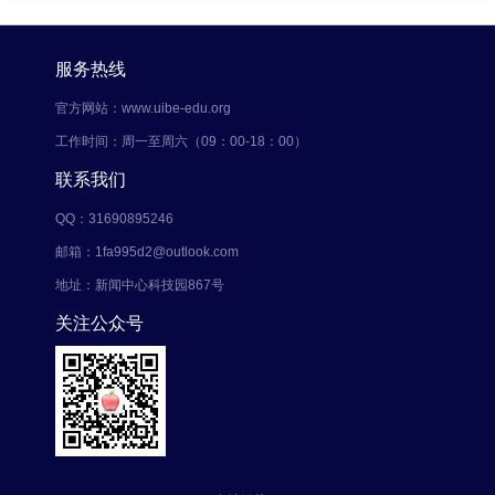
服务热线
官方网站：www.uibe-edu.org
工作时间：周一至周六（09：00-18：00）
联系我们
QQ：31690895246
邮箱：1fa995d2@outlook.com
地址：新闻中心科技园867号
关注公众号