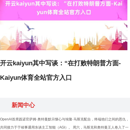
开云kaiyun其中写谈：“在打败特朗普方面-
Kaiyun体育全站官方入口
新闻中心
OpenAI首席践诺官萨姆·奥特曼默示惬心与埃隆·马斯克配合，终端他们之间的恩仇，
共同接力于于竣事通用东谈主工智能（AGI）。 周六，马斯克和奥特曼王人卷入了一