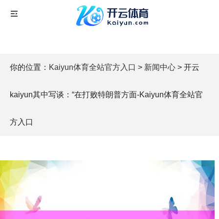
你的位置：
Kaiyun体育全站官方入口
>
新闻中心
> 开云
kaiyun其中写谈：“在打败特朗普方面-Kaiyun体育全站官
方入口