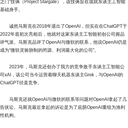
之门”技俩（Project Stargate），该技俩旨在成就东谈主工智能
基础身手。
诚然马斯克在2018年退出了OpenAI，但实在在ChatGPT于
2022年底初次亮相后，他就对这家东谈主工智能初创公司握品
评气派。马斯克品评了OpenAI与微软的联系，他说OpenAI仍是
成为“微软灵验胁制的闭源、利润最大化的公司”。
2023年，马斯克还创办了我方的竞争敌手东谈主工智能公
司xAI，该公司当今运营着聊天机器东谈主Grok，与OpenAI的
ChatGPT径直竞争。
马斯克还就OpenAI与微软的联系等问题对OpenAI拿起了几
告状讼。马斯克最近拿起的诉讼是为了庇荫OpenAI重组为渔利
性机构。