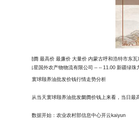
阛阓 最高价 最廉价 大量价 内蒙古呼和浩特市东瓦窑农副产
吉星国外农产物物流有限公司 -- -- 11.00 新疆绿珠九
寰球颐养油批发价钱行情走势分析
从当天寰球颐养油批发阛阓价钱上来看，当日最高报价1
数据开始：农业农村部信息中心开云kaiyun