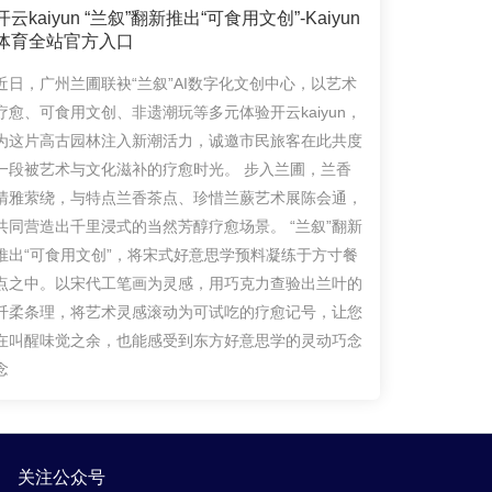
开云kaiyun “兰叙”翻新推出“可食用文创”-Kaiyun
体育全站官方入口
近日，广州兰圃联袂“兰叙”AI数字化文创中心，以艺术
疗愈、可食用文创、非遗潮玩等多元体验开云kaiyun，
为这片高古园林注入新潮活力，诚邀市民旅客在此共度
一段被艺术与文化滋补的疗愈时光。 步入兰圃，兰香
清雅萦绕，与特点兰香茶点、珍惜兰蕨艺术展陈会通，
共同营造出千里浸式的当然芳醇疗愈场景。 “兰叙”翻新
推出“可食用文创”，将宋式好意思学预料凝练于方寸餐
点之中。以宋代工笔画为灵感，用巧克力查验出兰叶的
纤柔条理，将艺术灵感滚动为可试吃的疗愈记号，让您
在叫醒味觉之余，也能感受到东方好意思学的灵动巧念
念
关注公众号