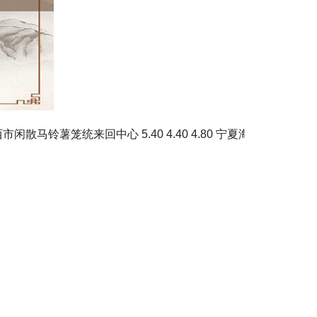
散马铃薯笼统来回中心 5.40 4.40 4.80 宁夏海