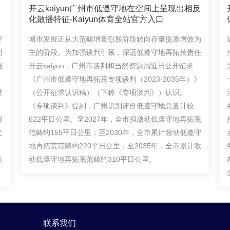
开云kaiyun广州市低遵守地在空间上呈现出相反
化散播特征-Kaiyun体育全站官方入口
开
城市发展正从大范畴增量彭胀阶段转向存量提质增效为
列
主的阶段。为加强谈判引颈，深远低遵守地再拓荒责任
服
开云kaiyun，广州市谈判和当然资源局近日公开征求
《广州市低遵守地再拓荒专项谈判（2023-2035年）》
登
（公开征求认识稿）（下称《专项谈判》）认识。
《专项谈判》提到，广州识别评价低遵守地总量计较
留
622平日公里。至2027年，全市拟激动低遵守地再拓荒
文
范畴约155平日公里；至2030年，全市累计激动低遵守
地再拓荒范畴约220平日公里；至2035年，全市累计激
速
动低遵守地再拓荒范畴约310平日公里。
联系我们