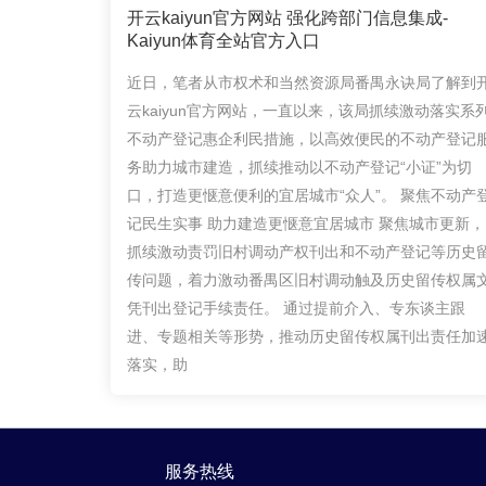
开云kaiyun官方网站 强化跨部门信息集成-
Kaiyun体育全站官方入口
近日，笔者从市权术和当然资源局番禺永诀局了解到
云kaiyun官方网站，一直以来，该局抓续激动落实系
不动产登记惠企利民措施，以高效便民的不动产登记
务助力城市建造，抓续推动以不动产登记“小证”为切
口，打造更惬意便利的宜居城市“众人”。 聚焦不动产
记民生实事 助力建造更惬意宜居城市 聚焦城市更新，
抓续激动责罚旧村调动产权刊出和不动产登记等历史
传问题，着力激动番禺区旧村调动触及历史留传权属
凭刊出登记手续责任。 通过提前介入、专东谈主跟
进、专题相关等形势，推动历史留传权属刊出责任加
落实，助
服务热线