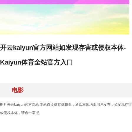
开云kaiyun官方网站如发现存害或侵权本体-
Kaiyun体育全站官方入口
电影
图片开云kaiyun官方网站 本站仅提供存储职业，通盘本体均由用户发布，如发现存害
或侵权本体，请点击举报。