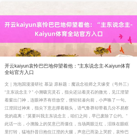
开云kaiyun哀怜巴巴地仰望着他：“主东说念主-Kaiyun体育
全站官方入口
文｜泡泡国漫漫研社 慕柒 原标题：魔说念祖师之天缘变（号外三）
“主东说念主？” 小溯吸完灵石，指尖还沾着灵石的微光，见江澄望
着窗出门神，连眼神齐有些放空，便轻轻凑向前，小声唤了一句。
江澄回过神来，指尖下意志撑着额头，语气鲁莽却带着几分不易察
觉的疏离：“莫要叫我主东说念主，咱们之间，早已废除了公约。”
此话一出，小溯脸上的笑意已而僵住，当场两眼泛红，泪珠在眼眶
里打转，猛地扑昔日抱住江澄的大腿，声息已而染上哭腔，哀怜巴