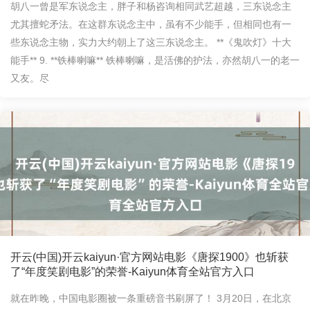
胡八一曾是军东说念主，胖子和杨咨询相同武艺超越，三东说念主
尤其擅蛇矛法。在这群东说念主中，虽有不少能手，但相同也有一
些东说念主物，实力大约朝上了这三东说念主。 **《鬼吹灯》十大
能手** 9. **铁棒喇嘛** 铁棒喇嘛，是活佛的护法，亦然胡八一的老一
又友。尽
开云(中国)开云kaiyun·官方网站电影《唐探1900》也斩获
了“年度笑剧电影”的荣誉-Kaiyun体育全站官方入口
就在昨晚，中国电影圈被一条重磅音书刷屏了！ 3月20日，在北京