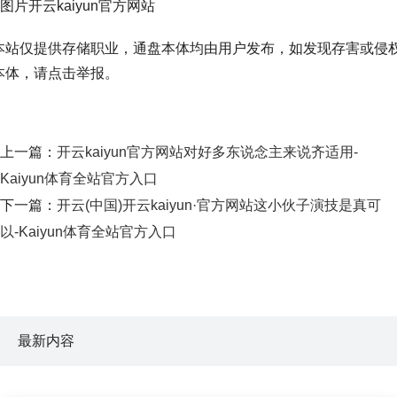
图片开云kaiyun官方网站
本站仅提供存储职业，通盘本体均由用户发布，如发现存害或侵
本体，请点击举报。
上一篇：
开云kaiyun官方网站对好多东说念主来说齐适用-
Kaiyun体育全站官方入口
下一篇：
开云(中国)开云kaiyun·官方网站这小伙子演技是真可
以-Kaiyun体育全站官方入口
最新内容